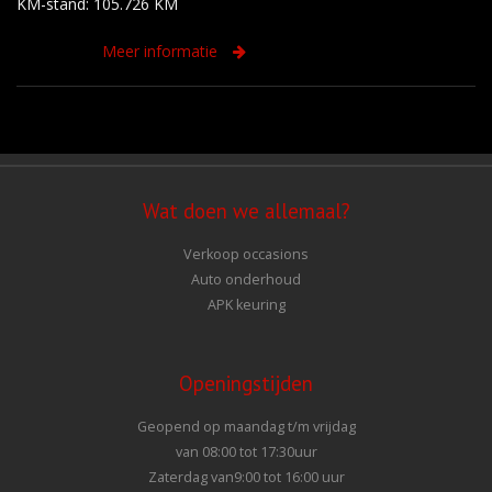
KM-stand: 105.726 KM
Meer informatie
Wat doen we allemaal?
Verkoop occasions
Auto onderhoud
APK keuring
Openingstijden
Geopend op maandag t/m vrijdag
van 08:00 tot 17:30uur
Zaterdag van9:00 tot 16:00 uur