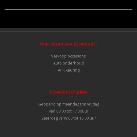
Wat doen we allemaal?
Verkoop occasions
Auto onderhoud
APK keuring
Openingstijden
Geopend op maandag t/m vrijdag
van 08:00 tot 17:30uur
Zaterdag van9:00 tot 16:00 uur