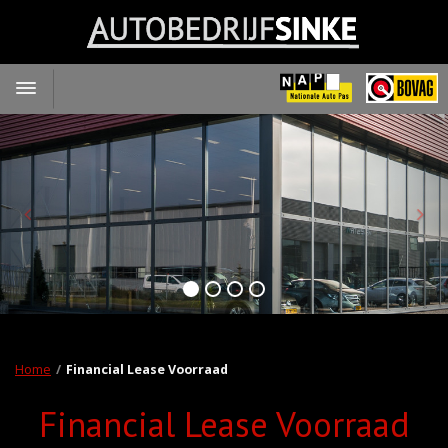
Toggle
navigation
Home
Financial Lease Voorraad
Financial Lease Voorraad