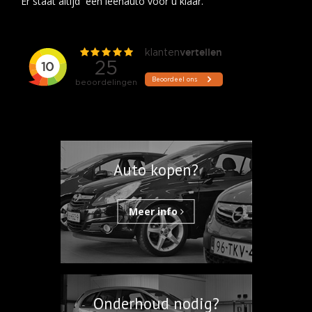
Er staat altijd een leenauto voor u klaar.
Auto kopen?
Meer info
Onderhoud nodig?