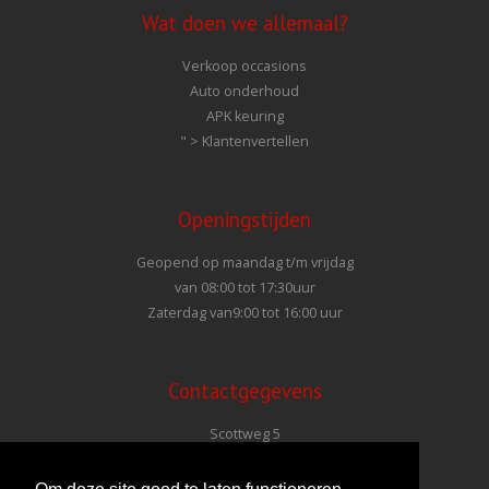
Wat doen we allemaal?
Verkoop occasions
Auto onderhoud
APK keuring
" >
Klantenvertellen
Openingstijden
Geopend op maandag t/m vrijdag
van 08:00 tot 17:30uur
Zaterdag van9:00 tot 16:00 uur
Contactgegevens
Scottweg 5
4462 GS Goes
T
0113 - 58 63 63