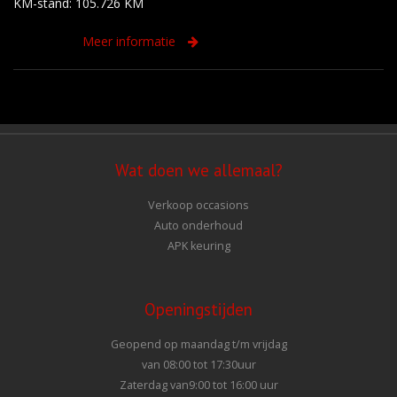
KM-stand: 105.726 KM
Meer informatie
Wat doen we allemaal?
Verkoop occasions
Auto onderhoud
APK keuring
Openingstijden
Geopend op maandag t/m vrijdag
van 08:00 tot 17:30uur
Zaterdag van9:00 tot 16:00 uur