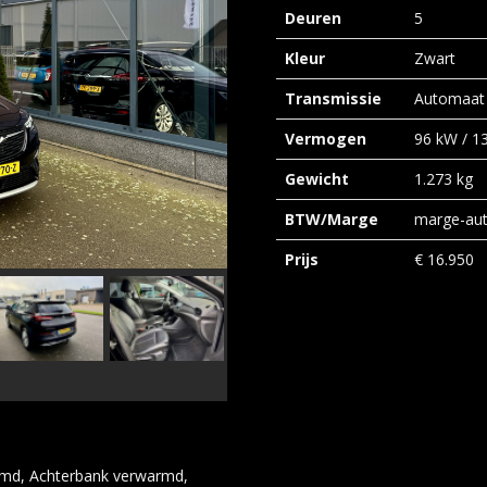
Deuren
5
Kleur
Zwart
Transmissie
Automaat
Vermogen
96 kW / 1
Gewicht
1.273 kg
BTW/marge
marge-au
Prijs
€
16.950
rmd, Achterbank verwarmd,