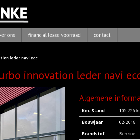
ver ons
financial lease voorraad
contact
tion leder navi ecc
urbo innovation leder navi ec
Algemene informa
Km. Stand
105.726 
Bouwjaar
02-2018
Brandstof
Benzine