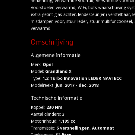
herkenning, Verwarmde voorruit, Verwarmde voorruit
Voorstoelen verwarmd, WiFi, bots waarschuwing syste
extra getint glas achter, lendesteun(en) verstelbaar, 
mistlampen voor, stuur leder, stuur multifunctioneel,
verwarmd
Omschrijving
Algemene informatie
Merk:
Opel
Model:
Grandland X
Type:
1.2 Turbo Innovation LEDER NAVI ECC
Modelreeks:
jun. 2017 - dec. 2018
Technische informatie
Koppel:
230 Nm
Aantal cilinders:
3
Motorinhoud:
1.199 cc
Transmissie:
6 versnellingen, Automaat
Tankinhoud:
53 liter