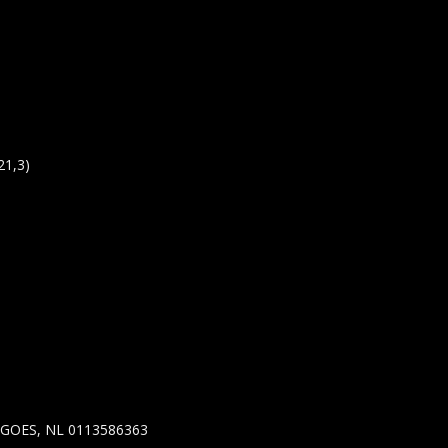
21,3)
GS GOES, NL 0113586363