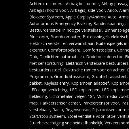
Achteruitrijcamera, Airbag bestuurder, Airbag passagi
Airbag(s) hoofd voor, Airbag(s) side voor, Airco, Alarm
Blokkeer Systeem, Apple Carplay/Android Auto, Arms
Autonomous Emergency Braking, Bandenspanningsc
Bestuurdersstoel in hoogte verstelbaar, Binnenspie
Bluetooth, Boordcomputer, Buitenspiegels elektrisch 
elektrisch verstel- en verwarmbaar, Buitenspiegels in
exterieur, Comfortstoel(en), Comfortstoel(en), Connec
Dab, Dimlichten automatisch, Dodehoek detector, Ele
met sensorsturing, Elektrisch verstelbare bestuurderss
bestuurdersstoel, Elektrische ramen voor en achter, El
Programma, Grootlichtassistent, Grootlichtassistent, H
pakket, Keyless entry, Koplampen adaptief, Koplampe
LED dagrijverlichting, LED koplampen, LED koplampe
bekleding, Lichtmetalen velgen 18", Multimedia-voorb
map, Parkeersensor achter, Parkeersensor voor, Pass
verstelbaar, Radio, Regensensor, Rijstrooksensor met
Start/stop systeem, Stoel ventilatie voor, Stoel ventil
Stuurbekrachtiging snelheidsafhankelijk, Verkeersbor