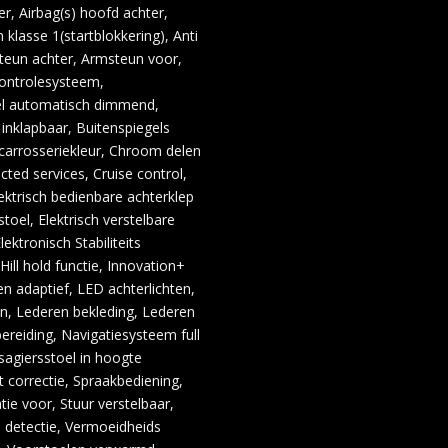
er, Airbag(s) hoofd achter,
 klasse 1(startblokkering), Anti
teun achter, Armsteun voor,
ontrolesysteem,
gel automatisch dimmend,
inklapbaar, Buitenspiegels
 carrosseriekleur, Chroom delen
ted services, Cruise control,
ktrisch bedienbare achterklep
toel, Elektrisch verstelbare
ektronisch Stabiliteits
ill hold functie, Innovation+
n adaptief, LED achterlichten,
n, Lederen bekleding, Lederen
ereiding, Navigatiesysteem full
agiersstoel in hoogte
 correctie, Spraakbediening,
atie voor, Stuur verstelbaar,
d detectie, Vermoeidheids