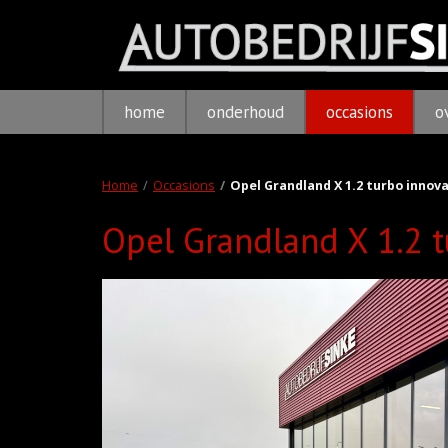
home
onderhoud
occasions
o
Home
Occasions
Opel Grandland X 1.2 turbo innova
Opel Grandland X 1.2 t