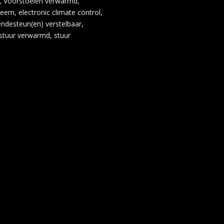
, Voorstoelen verwarmd,
em, electronic climate control,
lendesteun(en) verstelbaar,
 stuur verwarmd, stuur