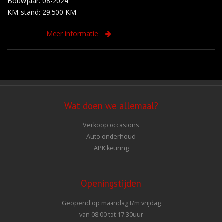
Bouwjaar: 08-2024
KM-stand: 29.500 KM
Meer informatie
Wat doen we allemaal?
Verkoop occasions
Auto onderhoud
APK keuring
Openingstijden
Geopend op maandag t/m vrijdag
van 08:00 tot 17:30uur